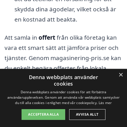
skydda dina ägodelar, vilket också är
en kostnad att beakta.
Att samla in
offert
från olika företag kan
vara ett smart sätt att jämföra priser och
tjänster. Genom magasinering-pris.se kan
du enkelt begära offerter från lokala
×
Denna webbplats använder
aktörer och hitta det alternativ som bäst
cookies
passar dina behov och budget. Vi hjälper
Denna webbplats använder cookies för att förbättra
dig att navigera genom valmöjligheterna
användarupplevelsen. Genom att använda vår webbplats samtycker
du till alla cookies i enlighet med vår cookiepolicy.
Läs mer
för magasinering i Ankarsrum och
ACCEPTERA ALLA
AVVISA ALLT
säkerställer att du får det mest