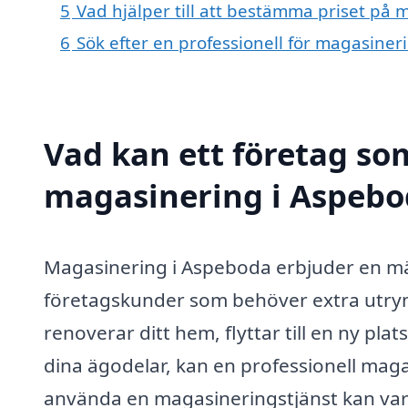
5
Vad hjälper till att bestämma priset på
6
Sök efter en professionell för magasine
Vad kan ett företag som
magasinering i Aspebod
Magasinering i Aspeboda erbjuder en män
företagskunder som behöver extra utrymm
renoverar ditt hem, flyttar till en ny plat
dina ägodelar, kan en professionell maga
använda en magasineringstjänst kan vara 