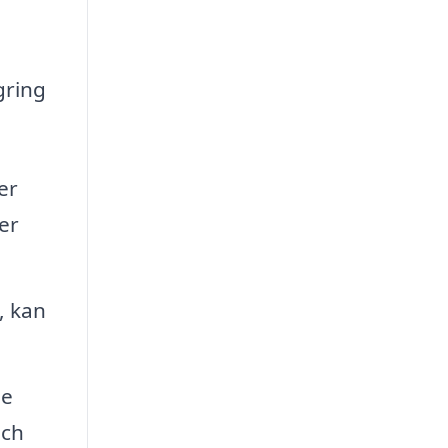
gring
er
er
, kan
de
och