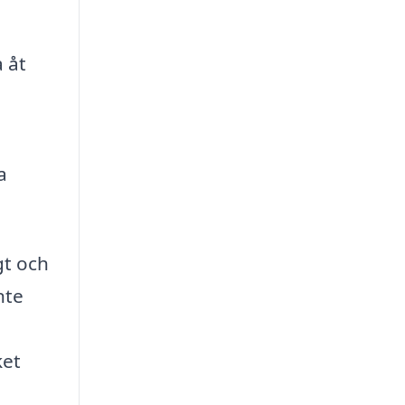
 åt
a
gt och
nte
ket