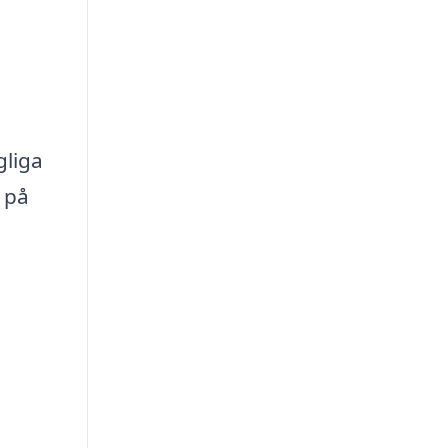
gliga
 på