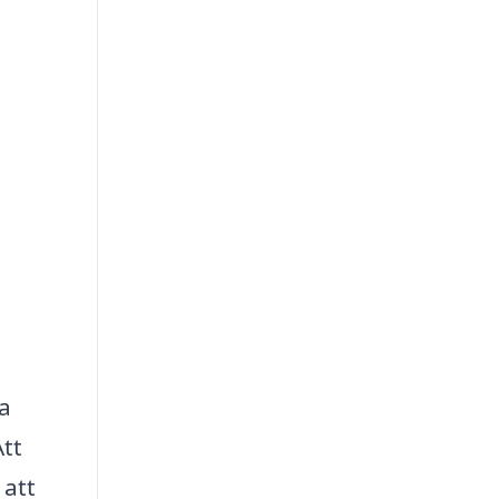
ra
Att
 att