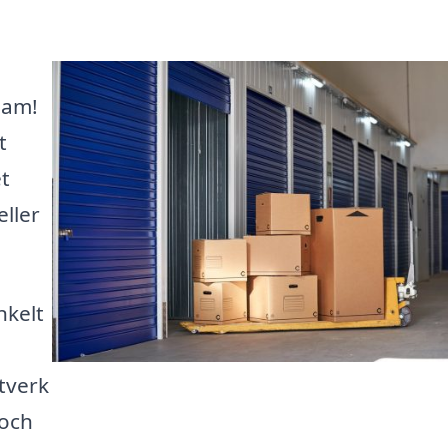
sam!
t
et
ller
nkelt
tverk
 och