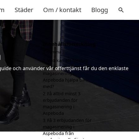
m
Städer
Om / kontakt
Blogg
Innehållsförteckning
a
gömma
1
Vad kan ett företag
som är specialiserat på
uide och använder vår offerttjänst får du den enklaste
magasinering i
Aspeboda hjälpa till
med?
2
Få alltid minst 3
erbjudanden för
magasinering i
Aspeboda
3
Få 3 erbjudanden för
magasinering i
Aspeboda från