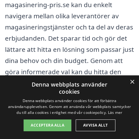
magasinering-pris.se kan du enkelt
navigera mellan olika leverantörer av
magasineringstjänster och ta del av deras
erbjudanden. Det sparar tid och gör det
lättare att hitta en lösning som passar just
dina behov och din budget. Genom att
göra informerade val kan du hitta den
×
bästa lösningen för magasinering i
Denna webbplats använder
cookies
Bondstorp och få dina tillhörigheter
Denna webbplats använder cookies för att förbättra
förvarade på ett säkert och effektivt sätt.
användarupplevelsen. Genom att använda vår webbplats samtycker
du till alla cookies i enlighet med vår cookiepolicy.
Läs mer
ACCEPTERA ALLA
AVVISA ALLT
Få 3 erbjudanden, gratis och utan
förpliktelser