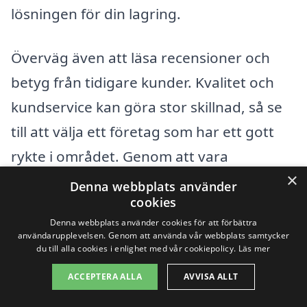
lösningen för din lagring.
Överväg även att läsa recensioner och
betyg från tidigare kunder. Kvalitet och
kundservice kan göra stor skillnad, så se
till att välja ett företag som har ett gott
rykte i området. Genom att vara
×
välinformerad kan du fatta ett bättre
Denna webbplats använder
cookies
beslut om vilken typ av magasinering i
Denna webbplats använder cookies för att förbättra
Borrby som bäst uppfyller dina behov.
användarupplevelsen. Genom att använda vår webbplats samtycker
du till alla cookies i enlighet med vår cookiepolicy.
Läs mer
Få 3 erbjudanden, gratis och utan
ACCEPTERA ALLA
AVVISA ALLT
förpliktelser