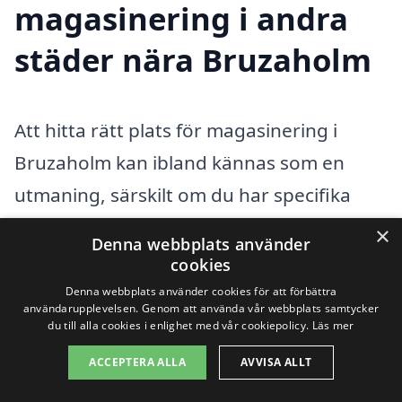
magasinering i andra
städer nära Bruzaholm
Att hitta rätt plats för magasinering i
Bruzaholm kan ibland kännas som en
utmaning, särskilt om du har specifika
behov eller önskemål. Tur är att det finns
×
Denna webbplats använder
flera alternativ i närliggande städer där
cookies
du kan hitta företag som erbjuder
Denna webbplats använder cookies för att förbättra
användarupplevelsen. Genom att använda vår webbplats samtycker
magasineringstjänster av hög kvalitet.
du till alla cookies i enlighet med vår cookiepolicy.
Läs mer
Magasinering är en utmärkt lösning för
ACCEPTERA ALLA
AVVISA ALLT
dem som behöver extra utrymme för sina