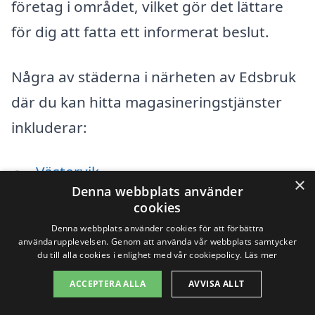
företag i området, vilket gör det lättare
för dig att fatta ett informerat beslut.
Några av städerna i närheten av Edsbruk
där du kan hitta magasineringstjänster
inkluderar:
Västervik
×
Denna webbplats använder
Gamleby
cookies
Denna webbplats använder cookies för att förbättra
Överum
användarupplevelsen. Genom att använda vår webbplats samtycker
du till alla cookies i enlighet med vår cookiepolicy.
Läs mer
Läckeby
ACCEPTERA ALLA
AVVISA ALLT
Gustavsvik