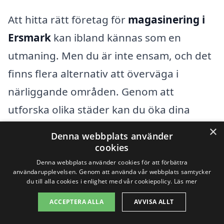
Att hitta rätt företag för
magasinering i
Ersmark
kan ibland kännas som en
utmaning. Men du är inte ensam, och det
finns flera alternativ att överväga i
närliggande områden. Genom att
utforska olika städer kan du öka dina
chanser att hitta en lösning som passar
×
Denna webbplats använder
just dina behov. Här hittar du en lista över
cookies
närliggande städer där du kan söka efter
Denna webbplats använder cookies för att förbättra
användarupplevelsen. Genom att använda vår webbplats samtycker
professionell magasinering:
du till alla cookies i enlighet med vår cookiepolicy.
Läs mer
ACCEPTERA ALLA
AVVISA ALLT
Skellefteå