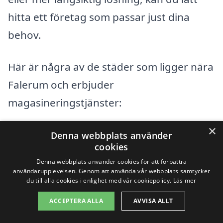
hitta ett företag som passar just dina
behov.
Här är några av de städer som ligger nära
Falerum och erbjuder
magasineringstjänster:
×
Åtvidaberg
Denna webbplats använder
cookies
Skedevi
Denna webbplats använder cookies för att förbättra
användarupplevelsen. Genom att använda vår webbplats samtycker
du till alla cookies i enlighet med vår cookiepolicy.
Läs mer
Brokind
ACCEPTERA ALLA
AVVISA ALLT
Kisa