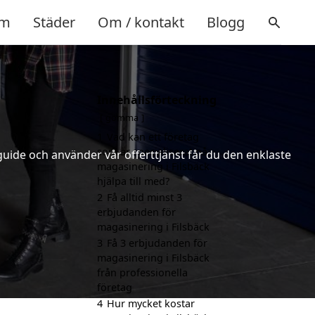
m
Städer
Om / kontakt
Blogg
Innehållsförteckning
gömma
1
Vad kan ett företag
som är specialiserat på
uide och använder vår offerttjänst får du den enklaste
magasinering i Filsbäck
hjälpa till med?
2
Få alltid minst 3
erbjudanden för
magasinering i Filsbäck
3
Få 3 erbjudanden för
magasinering i Filsbäck
från professionella
företag
4
Hur mycket kostar