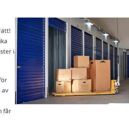
ätt!
ika
ter i
för
g av
 får