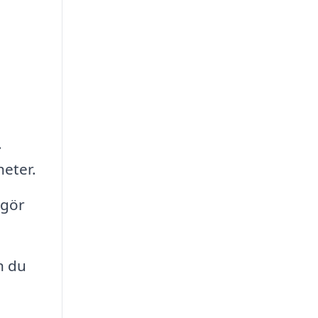
.
eter.
 gör
n du