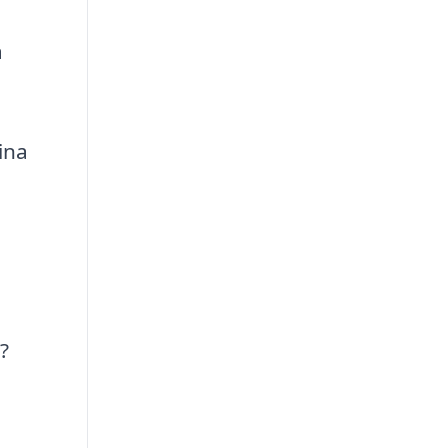
a
ina
?