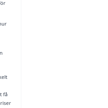
för
hur
in
kelt
t få
riser