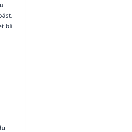
du
bäst.
t bli
du