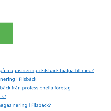
på magasinering i Filsbäck hjälpa till med?
nering i Filsbäck
bäck från professionella företag
ck?
magasinering i Filsbäck?