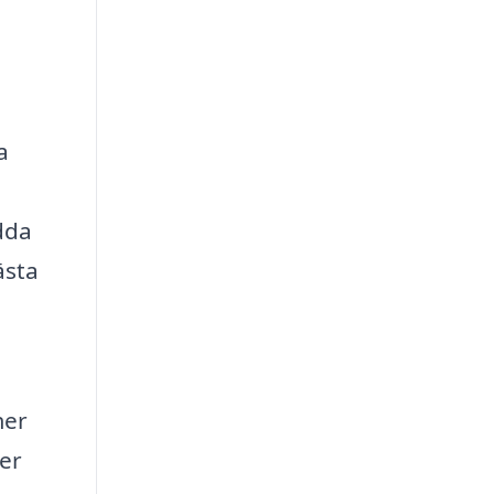
a
dda
ästa
mer
ver