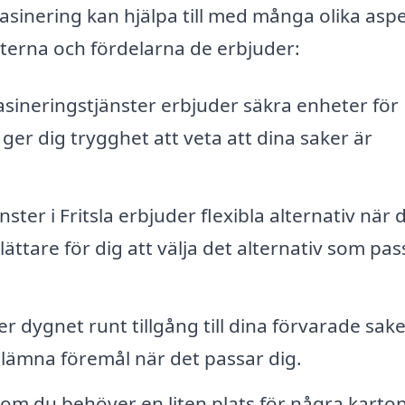
sinering kan hjälpa till med många olika aspe
sterna och fördelarna de erbjuder:
sineringstjänster erbjuder säkra enheter för
t ger dig trygghet att veta att dina saker är
er i Fritsla erbjuder flexibla alternativ när 
lättare för dig att välja det alternativ som pas
dygnet runt tillgång till dina förvarade sake
r lämna föremål när det passar dig.
om du behöver en liten plats för några karto