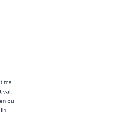
t tre
 val,
kan du
lla