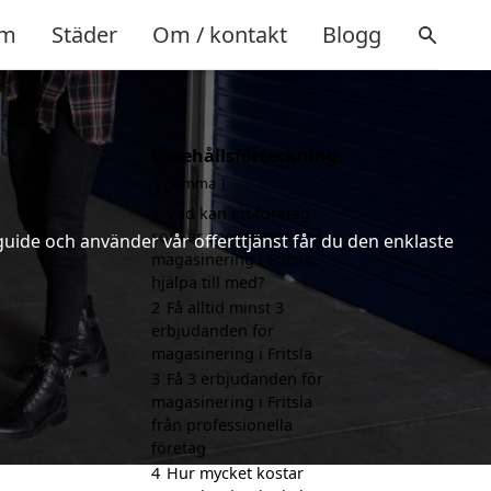
m
Städer
Om / kontakt
Blogg
Innehållsförteckning
gömma
1
Vad kan ett företag
som är specialiserat på
uide och använder vår offerttjänst får du den enklaste
magasinering i Fritsla
hjälpa till med?
2
Få alltid minst 3
erbjudanden för
magasinering i Fritsla
3
Få 3 erbjudanden för
magasinering i Fritsla
från professionella
företag
4
Hur mycket kostar