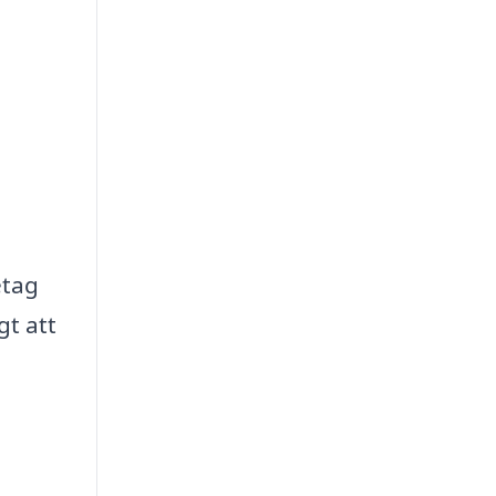
etag
gt att