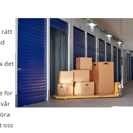
 rätt
nd
a det
 för
 vår
föra
t oss