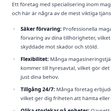
Ett företag med specialisering inom maga
och här är några av de mest viktiga tjän
Säker förvaring:
Professionella maga
förvaring av dina tillhörigheter, vilke
skyddade mot skador och stöld.
Flexibilitet:
Många magasineringstjänst
kommer till hyresavtal, vilket gör det 
just dina behov.
Tillgång 24/7:
Många företag erbjuder 
vilket ger dig friheten att hämta elle
Olika storlekar på enheter:
Oavsett 