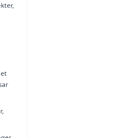
kter,
det
sar
r,
nger