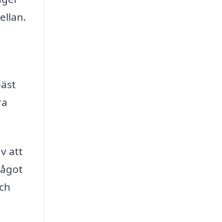
ellan.
bäst
ra
v att
något
och