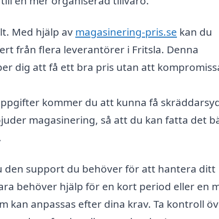
ill en mer organiserad tillvaro.
lt. Med hjälp av
magasinering-pris.se
kan du
ert från flera leverantörer i Fritsla. Denna
er dig att få ett bra pris utan att kompromiss
uppgifter kommer du att kunna få skräddarsy
juder magasinering, så att du kan fatta det b
.
du den support du behöver för att hantera ditt
ra behöver hjälp för en kort period eller en 
som kan anpassas efter dina krav. Ta kontroll ö