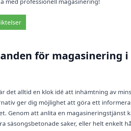
na med professionell magasinering!
iktelser
udanden för magasinering i
r det alltid en klok idé att inhämtning av mins
nativ ger dig möjlighet att göra ett informerat
itet. Genom att anlita en magasineringstjänst 
vara säsongsbetonade saker, eller helt enkelt hå