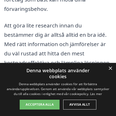
förvaringsbehov.
Att göra lite research innan du
bestämmer dig är alltså alltid en bra idé.
Med rätt information och jämförelser är
du väl rustad att hitta den mest
kostnadseffektiva och lämpliga lösningen
×
Denna webbplats använder
för magasinering i Hemse.
cookies
Denna webbplats använder cookies för att förbättra
användarupplevelsen. Genom att använda vår webbplats samtycker
Få 3 erbjudanden, gratis och utan
du till alla cookies i enlighet med vår cookiepolicy.
Läs mer
förpliktelser
ACCEPTERA ALLA
AVVISA ALLT