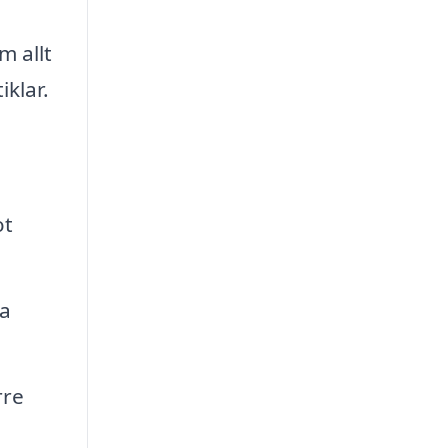
m allt
iklar.
ot
na
rre