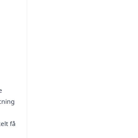
e
tning
elt få