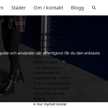
m
Städer
Om / kontakt
Blogg
Innehållsförteckning
gömma
1
Vad kan ett företag
som är specialiserat på
uide och använder vår offerttjänst får du den enklaste
magasinering i Hestra
hjälpa till med?
2
Få alltid minst 3
erbjudanden för
magasinering i Hestra
3
Få 3 erbjudanden för
magasinering i Hestra
från professionella
företag
4
Hur mycket kostar