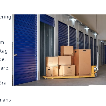
ering
a
om
etag
de,
lare.
öra
mmans