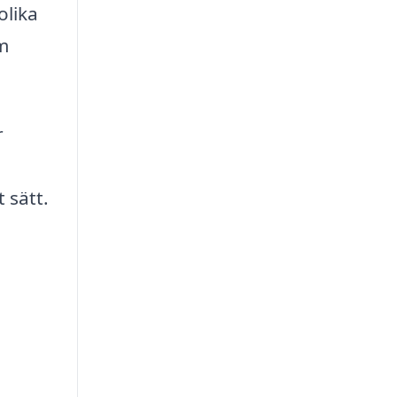
olika
om
r
 sätt.