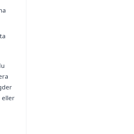
na
ta
du
era
ngder
eller