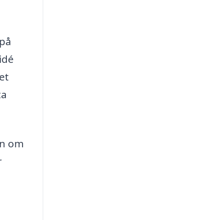
 på
idé
et
ta
on om
r