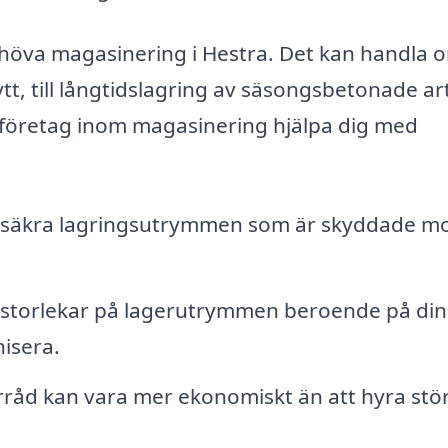
behöva magasinering i Hestra. Det kan handla o
tt, till långtidslagring av säsongsbetonade art
 företag inom magasinering hjälpa dig med
 säkra lagringsutrymmen som är skyddade m
a storlekar på lagerutrymmen beroende på di
nisera.
örråd kan vara mer ekonomiskt än att hyra stö