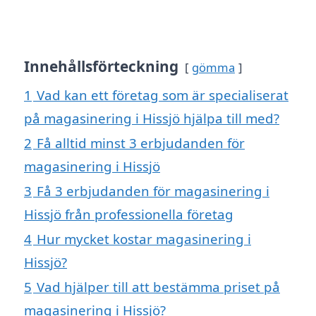
Innehållsförteckning
gömma
1
Vad kan ett företag som är specialiserat
på magasinering i Hissjö hjälpa till med?
2
Få alltid minst 3 erbjudanden för
magasinering i Hissjö
3
Få 3 erbjudanden för magasinering i
Hissjö från professionella företag
4
Hur mycket kostar magasinering i
Hissjö?
5
Vad hjälper till att bestämma priset på
magasinering i Hissjö?