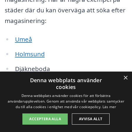
städer där du kan överväga att söka efter
magasinering:
Umeå
Holmsund
Djäkneboda
×
Denna webbplats använder
Bjurholm
cookies
Denna webbplats använder cookies för att förbättra
Vännäs
användarupplevelsen. Genom att använda vår webbplats samtycker
du till alla cookies i enlighet med vår cookiepolicy.
Läs mer
Robertsfors
ACCEPTERA ALLA
AVVISA ALLT
Nordmaling