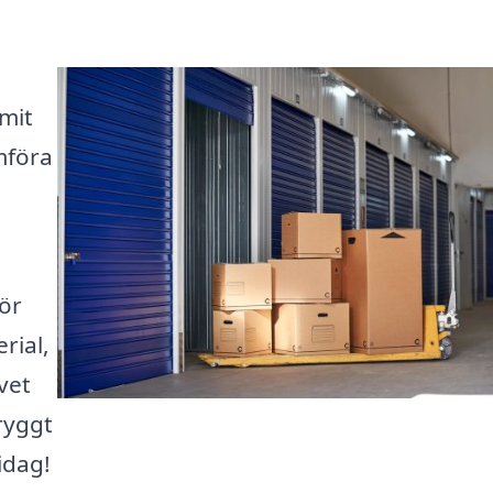
mit
mföra
ör
rial,
ivet
tryggt
idag!