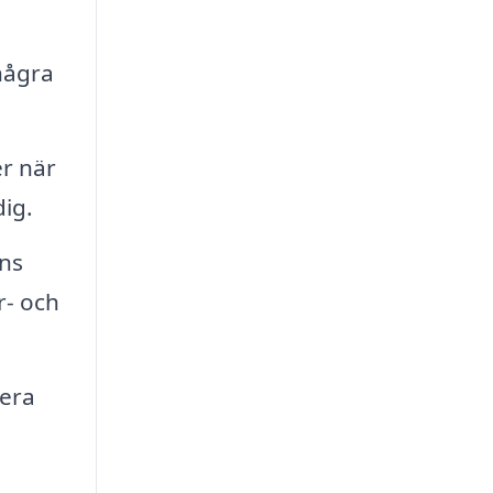
några
er när
dig.
nns
r- och
tera