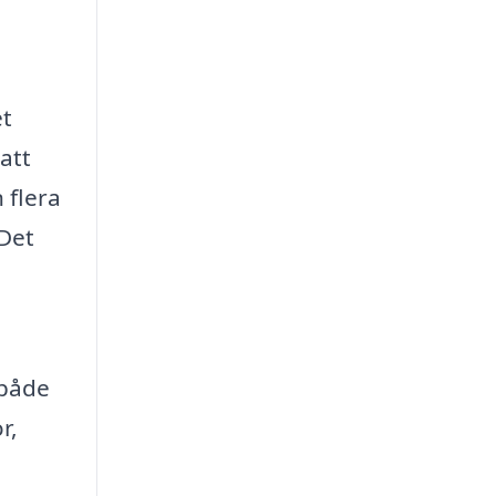
et
att
 flera
 Det
 både
r,