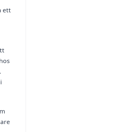
 ett
tt
 hos
.
i
om
gare