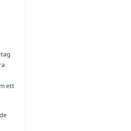
etag
ra
m ett
ade