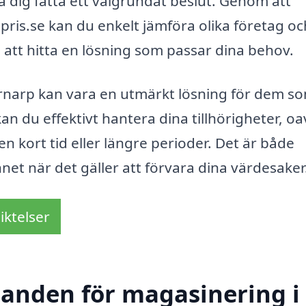
pa dig fatta ett välgrundat beslut. Genom att
is.se kan du enkelt jämföra olika företag oc
e att hitta en lösning som passar dina behov.
rnarp kan vara en utmärkt lösning för dem s
n du effektivt hantera dina tillhörigheter, oa
 kort tid eller längre perioder. Det är både
innet när det gäller att förvara dina värdesaker
iktelser
udanden för magasinering i