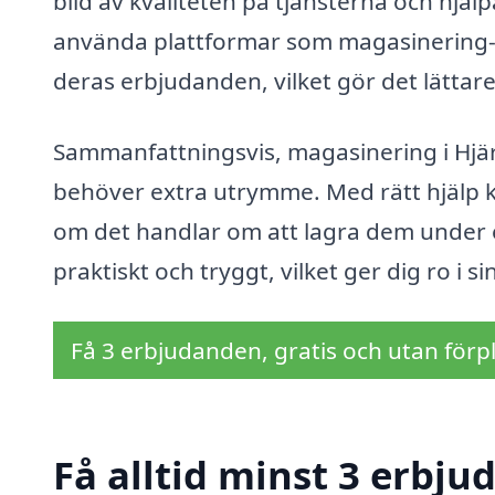
bild av kvaliteten på tjänsterna och hjäl
använda plattformar som magasinering-pr
deras erbjudanden, vilket gör det lättar
Sammanfattningsvis, magasinering i Hjä
behöver extra utrymme. Med rätt hjälp ka
om det handlar om att lagra dem under en
praktiskt och tryggt, vilket ger dig ro i s
Få 3 erbjudanden, gratis och utan förpl
Få alltid minst 3 erbj