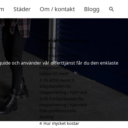
m
Städer
Om / kontakt
Blogg
Innehållsförteckning
gömma
1
Vad kan ett företag
som är specialiserat på
uide och använder vår offerttjänst får du den enklaste
magasinering i Hjärnarp
hjälpa till med?
2
Få alltid minst 3
erbjudanden för
magasinering i Hjärnarp
3
Få 3 erbjudanden för
magasinering i Hjärnarp
från professionella
företag
4
Hur mycket kostar