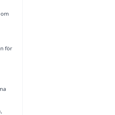
å om
n för
nna
,