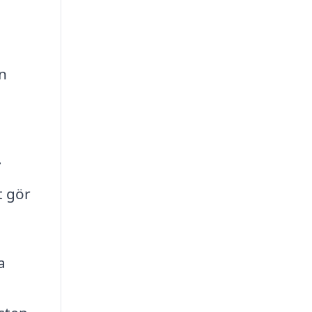
an
.
t gör
a