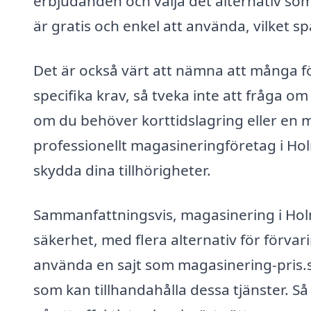
erbjudanden och välja det alternativ so
är gratis och enkel att använda, vilket s
Det är också värt att nämna att många fö
specifika krav, så tveka inte att fråga o
om du behöver korttidslagring eller en m
professionellt magasineringföretag i Ho
skydda dina tillhörigheter.
Sammanfattningsvis, magasinering i Holms
säkerhet, med flera alternativ för förva
använda en sajt som magasinering-pris.se
som kan tillhandahålla dessa tjänster. Så