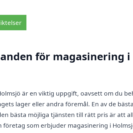
iktelser
udanden för magasinering i
 Holmsjö är en viktig uppgift, oavsett om du b
agets lager eller andra föremål. En av de bäst
n bästa möjliga tjänsten till rätt pris är att al
ån företag som erbjuder magasinering i Holmsj