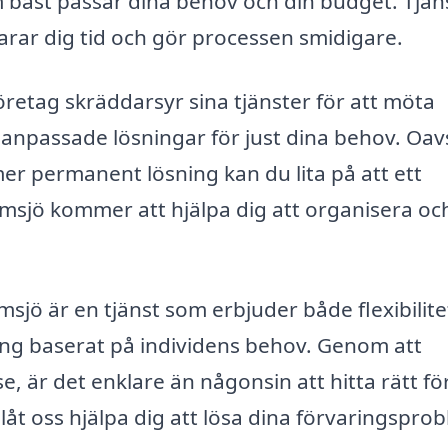
m bäst passar dina behov och din budget. Tjän
parar dig tid och gör processen smidigare.
retag skräddarsyr sina tjänster för att möta
m anpassade lösningar för just dina behov. Oav
er permanent lösning kan du lita på att ett
lmsjö kommer att hjälpa dig att organisera oc
jö är en tjänst som erbjuder både flexibilite
ring baserat på individens behov. Genom att
, är det enklare än någonsin att hitta rätt fö
 låt oss hjälpa dig att lösa dina förvaringspro