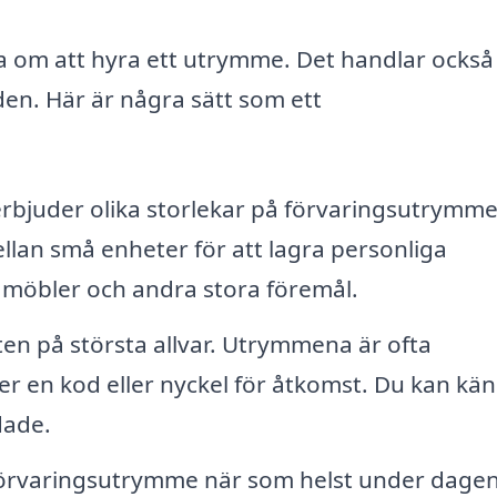
a om att hyra ett utrymme. Det handlar ocks
en. Här är några sätt som ett
bjuder olika storlekar på förvaringsutrymme
llan små enheter för att lagra personliga
ör möbler och andra stora föremål.
en på största allvar. Utrymmena är ofta
 en kod eller nyckel för åtkomst. Du kan kä
dade.
tt förvaringsutrymme när som helst under dagen