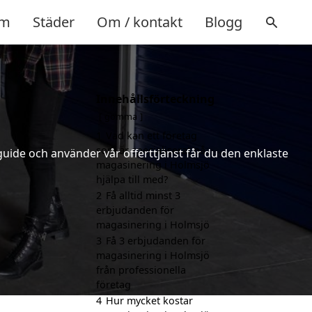
m
Städer
Om / kontakt
Blogg
Innehållsförteckning
gömma
1
Vad kan ett företag
som är specialiserat på
uide och använder vår offerttjänst får du den enklaste
magasinering i Holmsjö
hjälpa till med?
2
Få alltid minst 3
erbjudanden för
magasinering i Holmsjö
3
Få 3 erbjudanden för
magasinering i Holmsjö
från professionella
företag
4
Hur mycket kostar