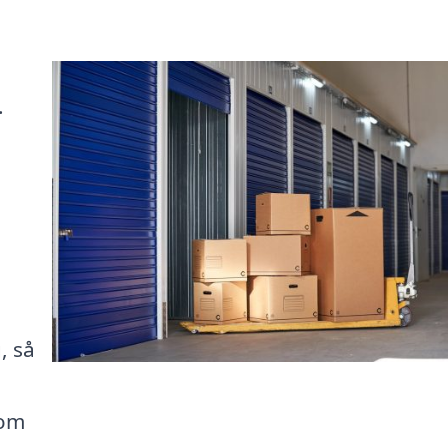
.
, så
som