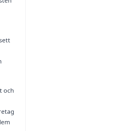
sten
sett
h
t och
retag
blem