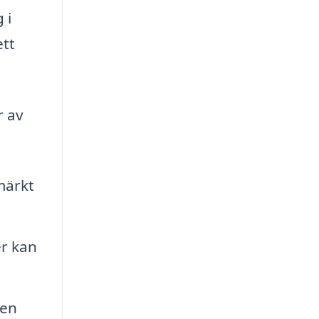
 i
ett
r av
märkt
er kan
ren