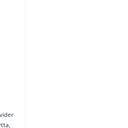
vider
tta,