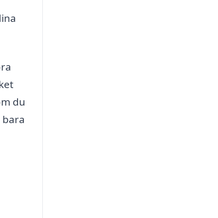
dina
öra
ket
 om du
t bara