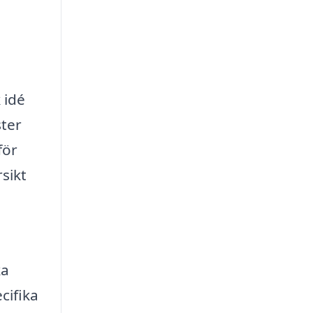
 idé
ster
för
rsikt
ka
cifika