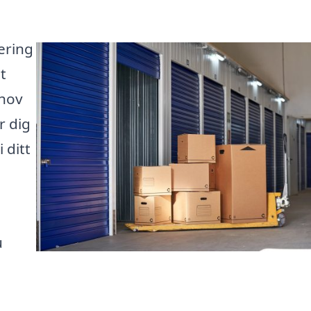
ering
t
ehov
r dig
 ditt
u