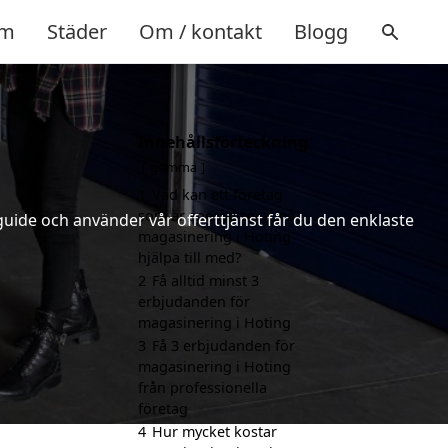
m
Städer
Om / kontakt
Blogg
Innehållsförteckning
gömma
1
Vad kan ett företag
som är specialiserat på
uide och använder vår offerttjänst får du den enklaste
magasinering i Hoting
hjälpa till med?
2
Få alltid minst 3
erbjudanden för
magasinering i Hoting
3
Få 3 erbjudanden för
magasinering i Hoting
från professionella
företag
4
Hur mycket kostar