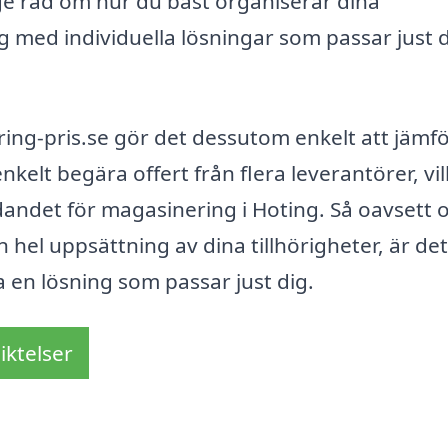
e råd om hur du bäst organiserar dina
ig med individuella lösningar som passar just 
ng-pris.se gör det dessutom enkelt att jämf
nkelt begära offert från flera leverantörer, vil
udandet för magasinering i Hoting. Så oavsett
 hel uppsättning av dina tillhörigheter, är de
na en lösning som passar just dig.
iktelser