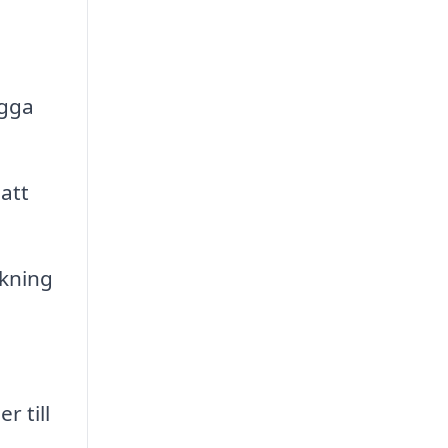
ygga
att
ckning
r till