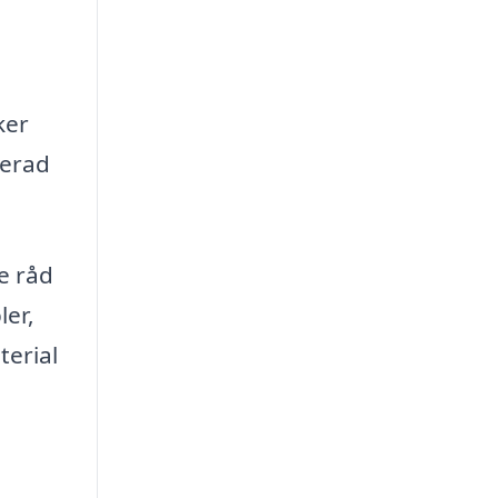
ker
serad
e råd
ler,
terial