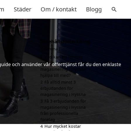
m
Städer
Om / kontakt
Blogg
Innehållsförteckning
gömma
1
Vad kan ett företag
som är specialiserat på
uide och använder vår offerttjänst får du den enklaste
magasinering i Hyssna
hjälpa till med?
2
Få alltid minst 3
erbjudanden för
magasinering i Hyssna
3
Få 3 erbjudanden för
magasinering i Hyssna
från professionella
företag
4
Hur mycket kostar