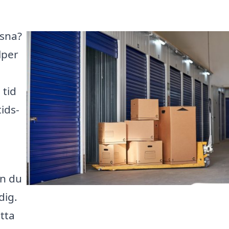
ssna?
lper
 tid
ids-
an du
dig.
ätta