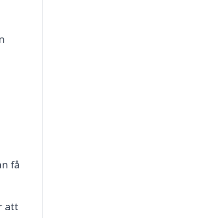
n
an få
 att