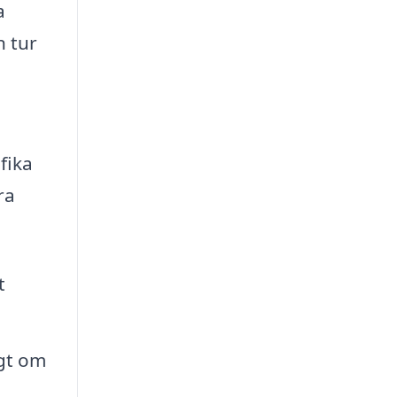
a
n tur
fika
ra
t
igt om