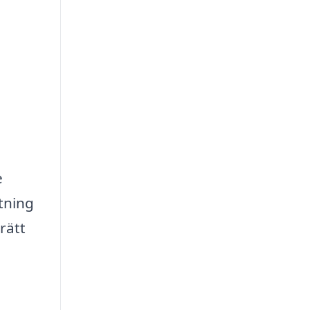
e
tning
rätt