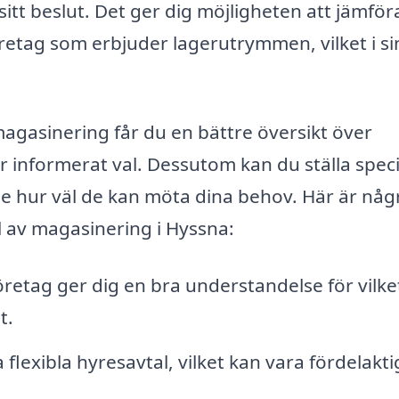
itt beslut. Det ger dig möjligheten att jämför
företag som erbjuder lagerutrymmen, vilket i si
agasinering får du en bättre översikt över
informerat val. Dessutom kan du ställa speci
 se hur väl de kan möta dina behov. Här är någ
l av magasinering i Hyssna:
öretag ger dig en bra understandelse för vilke
t.
flexibla hyresavtal, vilket kan vara fördelakt