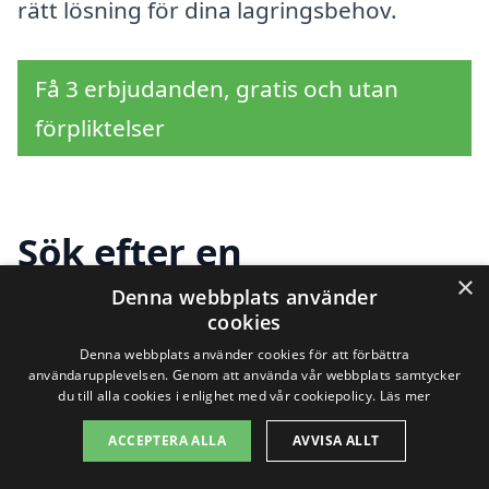
rätt lösning för dina lagringsbehov.
Få 3 erbjudanden, gratis och utan
förpliktelser
Sök efter en
×
professionell för
Denna webbplats använder
cookies
magasinering i andra
Denna webbplats använder cookies för att förbättra
användarupplevelsen. Genom att använda vår webbplats samtycker
städer nära Järpen
du till alla cookies i enlighet med vår cookiepolicy.
Läs mer
ACCEPTERA ALLA
AVVISA ALLT
Att hitta en lösning för magasinering i