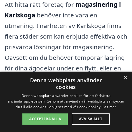
Att hitta rätt företag för
magasinering i
Karlskoga
behöver inte vara en
utmaning. I närheten av Karlskoga finns
flera städer som kan erbjuda effektiva och
prisvärda lösningar för magasinering.
Oavsett om du behöver temporär lagring
för dina ägodelar under en flytt, eller en
×
långsiktig lösning för företagets
Denna webbplats använder
cookies
överskott, finns det alternativ i
Denna webbplats använder cookies för att förbättra
närområdet. I städer som
Örebro
,
användarupplevelsen. Genom att använda vår webbplats samtycker
du till alla cookies i enlighet med vår cookiepolicy.
Läs mer
Degerfors
,
Lindesberg
,
Hällefors
, och
ACCEPTERA ALLA
AVVISA ALLT
Nora
kan du hitta professionella
magasineringstjänster som möter dina