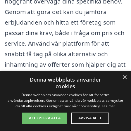
noggrant överväga dina specifika behov.
Genom att göra det kan du jämföra
erbjudanden och hitta ett företag som
passar dina krav, både i fråga om pris och
service. Använd vår plattform för att
snabbt få tag på olika alternativ och
inhämtning av offerter som hjälper dig att
fatta ett välgrundat beslut om
×
Denna webbplats använder
magasinering.
cookies
Denna webbplats använder cookies för att förbättra
användarupplevelsen. Genom att använda vår webbplats samtycker
Få 3 erbjudanden, gratis och utan
du till alla cookies i enlighet med vår cookiepolicy.
Läs mer
förpliktelser
ACCEPTERA ALLA
AVVISA ALLT