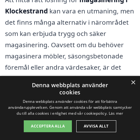
Klockestrand
kan vara en utmaning, men
det finns många alternativ i närområdet
som kan erbjuda trygg och säker
magasinering. Oavsett om du behöver
magasinera möbler, säsongsbetonade
föremål eller andra värdesaker, är det
viktigt att du kan lita på det företag som
×
Denna webbplats använder
hanterar dina tillhörigheter. Här är några
cookies
städer nära Klockestrand där du kan hitta
Denna webbplats använder cookies för att förbättra
användarupplevelsen. Genom att använda vår webbplats samtycker
professionella magasineringstjänster:
du till alla cookies i enlighet med vår cookiepolicy.
Läs mer
ACCEPTERA ALLA
AVVISA ALLT
Kramfors