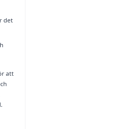
r det
ch
r att
och
t
.