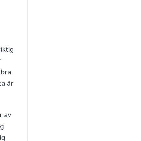
iktig
r
 bra
ta är
r av
ag
ig