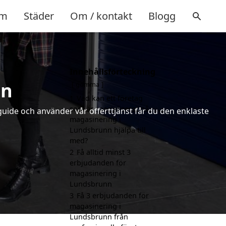
m
Städer
Om / kontakt
Blogg
Innehållsförteckning
nn
gömma
1
Vad kan ett företag
som är specialiserat på
uide och använder vår offerttjänst får du den enklaste
magasinering i
Lundsbrunn hjälpa till
med?
2
Få alltid minst 3
erbjudanden för
magasinering i
Lundsbrunn
3
Få 3 erbjudanden för
magasinering i
Lundsbrunn från