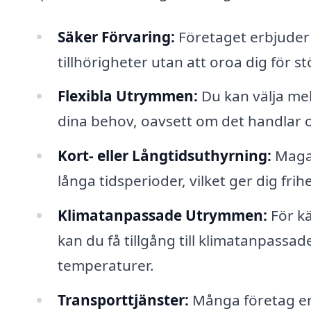
Säker Förvaring:
Företaget erbjuder 
tillhörigheter utan att oroa dig för st
Flexibla Utrymmen:
Du kan välja me
dina behov, oavsett om det handlar om 
Kort- eller Långtidsuthyrning:
Magas
långa tidsperioder, vilket ger dig frih
Klimatanpassade Utrymmen:
För kä
kan du få tillgång till klimatanpas
temperaturer.
Transporttjänster:
Många företag erb