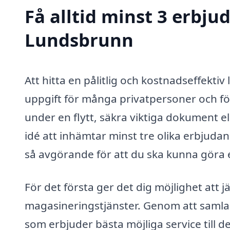
Få alltid minst 3 erbj
Lundsbrunn
Att hitta en pålitlig och kostnadseffekti
uppgift för många privatpersoner och f
under en flytt, säkra viktiga dokument ell
idé att inhämtar minst tre olika erbjudand
så avgörande för att du ska kunna göra e
För det första ger det dig möjlighet att j
magasineringstjänster. Genom att samla in
som erbjuder bästa möjliga service till d