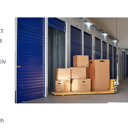
tt
t
tiv
ch