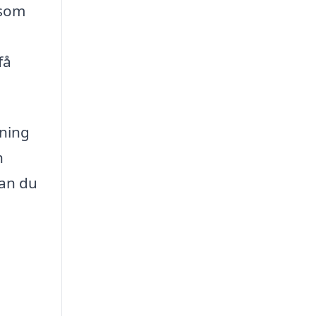
 som
få
sning
h
kan du
.