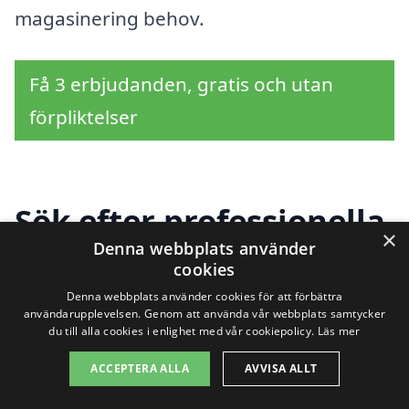
magasinering behov.
Få 3 erbjudanden, gratis och utan
förpliktelser
Sök efter professionella
×
Denna webbplats använder
tjänster för
cookies
magasinering i städer
Denna webbplats använder cookies för att förbättra
användarupplevelsen. Genom att använda vår webbplats samtycker
du till alla cookies i enlighet med vår cookiepolicy.
Läs mer
nära Lunne
ACCEPTERA ALLA
AVVISA ALLT