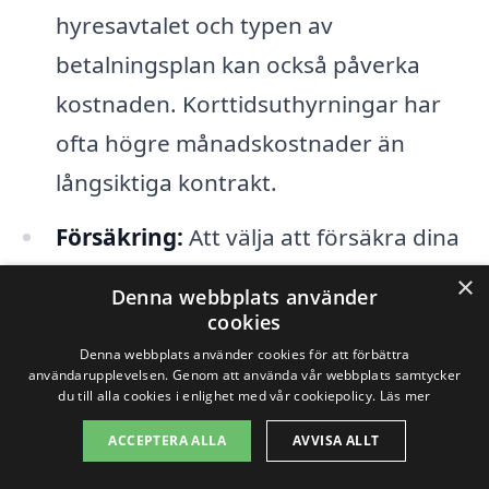
hyresavtalet och typen av
betalningsplan kan också påverka
kostnaden. Korttidsuthyrningar har
ofta högre månadskostnader än
långsiktiga kontrakt.
Försäkring:
Att välja att försäkra dina
föremål kan också bidra till kostnaden,
×
Denna webbplats använder
men det kan vara värt att överväga
cookies
för att skydda dina ägodelar.
Denna webbplats använder cookies för att förbättra
användarupplevelsen. Genom att använda vår webbplats samtycker
du till alla cookies i enlighet med vår cookiepolicy.
Läs mer
När du letar efter magasinering i Lysekil
ACCEPTERA ALLA
AVVISA ALLT
är det klokt att jämföra erbjudanden från