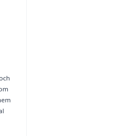
 och
som
 hem
al