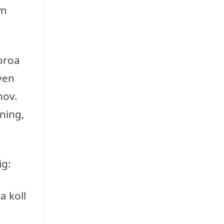
om
oroa
ven
hov.
ning,
ig:
a koll