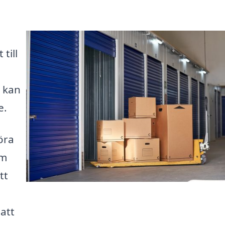
till
r kan
e.
öra
om
tt
 att