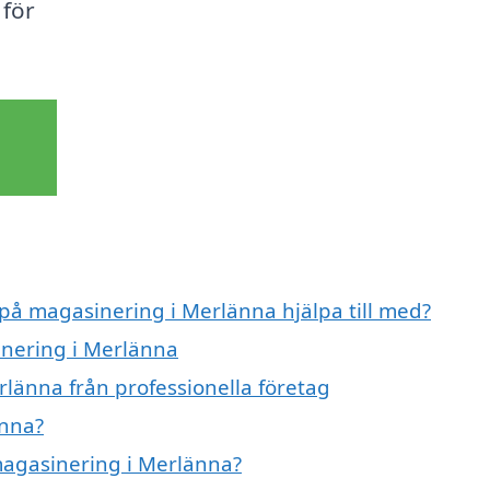
 för
 på magasinering i Merlänna hjälpa till med?
inering i Merlänna
länna från professionella företag
änna?
 magasinering i Merlänna?