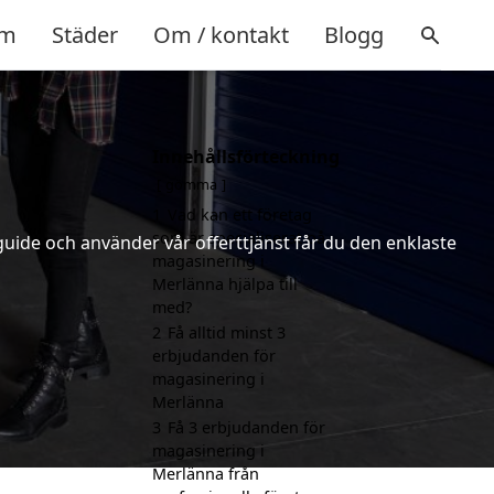
m
Städer
Om / kontakt
Blogg
Innehållsförteckning
a
gömma
1
Vad kan ett företag
som är specialiserat på
uide och använder vår offerttjänst får du den enklaste
magasinering i
Merlänna hjälpa till
med?
2
Få alltid minst 3
erbjudanden för
magasinering i
Merlänna
3
Få 3 erbjudanden för
magasinering i
Merlänna från