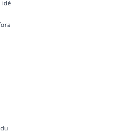
a idé
föra
 du