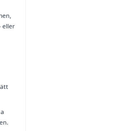
men,
 eller
ätt
na
en.