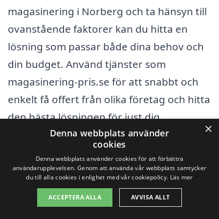
magasinering i Norberg och ta hänsyn till
ovanstående faktorer kan du hitta en
lösning som passar både dina behov och
din budget. Använd tjänster som
magasinering-pris.se för att snabbt och
enkelt få offert från olika företag och hitta
den bästa lösningen för just dig.
×
Denna webbplats använder
cookies
Få 3 erbjudanden, gratis och utan
Denna webbplats använder cookies för att förbättra
förpliktelser
användarupplevelsen. Genom att använda vår webbplats samtycker
du till alla cookies i enlighet med vår cookiepolicy.
Läs mer
ACCEPTERA ALLA
AVVISA ALLT