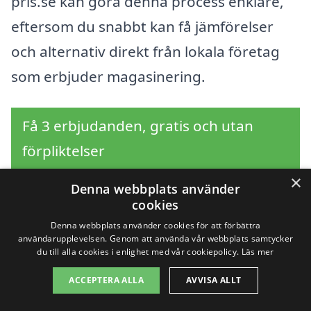
pris.se kan göra denna process enklare,
eftersom du snabbt kan få jämförelser
och alternativ direkt från lokala företag
som erbjuder magasinering.
Få 3 erbjudanden, gratis och utan
förpliktelser
×
Denna webbplats använder
cookies
Sök efter en
Denna webbplats använder cookies för att förbättra
användarupplevelsen. Genom att använda vår webbplats samtycker
professionell för
du till alla cookies i enlighet med vår cookiepolicy.
Läs mer
ACCEPTERA ALLA
AVVISA ALLT
magasinering i andra