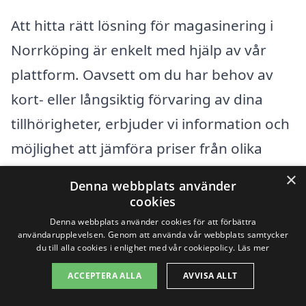
Att hitta rätt lösning för magasinering i
Norrköping är enkelt med hjälp av vår
plattform. Oavsett om du har behov av
kort- eller långsiktig förvaring av dina
tillhörigheter, erbjuder vi information och
möjlighet att jämföra priser från olika
aktörer i området. Men kanske har du
×
Denna webbplats använder
också övervägt alternativ i närliggande
cookies
städer? Det kan vara värt att kolla upp
Denna webbplats använder cookies för att förbättra
användarupplevelsen. Genom att använda vår webbplats samtycker
vad som finns tillgängligt i andra
du till alla cookies i enlighet med vår cookiepolicy.
Läs mer
områden.
ACCEPTERA ALLA
AVVISA ALLT