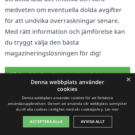
medveten om eventuella dolda avgifter
för att undvika överraskningar senare.
Med rätt information och jämförelse kan
du tryggt välja den bästa
magazineringslösningen för dig!
Få 3 erbjudanden, gratis och utan
×
Denna webbplats använder
förpliktelser
cookies
Denna webbplats använder cookies för att förbättra
användarupplevelsen. Genom att använda vår webbplats samtycker
du till alla cookies i enlighet med vår cookiepolicy.
Läs mer
Sök efter en
ACCEPTERA ALLA
AVVISA ALLT
professionell för