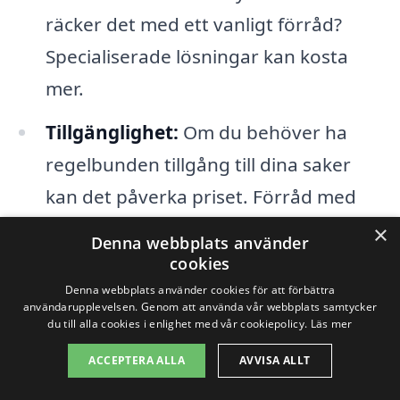
räcker det med ett vanligt förråd?
Specialiserade lösningar kan kosta
mer.
Tillgänglighet:
Om du behöver ha
regelbunden tillgång till dina saker
kan det påverka priset. Förråd med
bättre tillgång kan kosta mer.
×
Denna webbplats använder
cookies
Genom att jämföra priser och förstå
Denna webbplats använder cookies för att förbättra
användarupplevelsen. Genom att använda vår webbplats samtycker
dessa faktorer kan du fatta ett informerat
du till alla cookies i enlighet med vår cookiepolicy.
Läs mer
beslut om vilken lösning som passar dig
ACCEPTERA ALLA
AVVISA ALLT
bäst. Du kan enkelt begära offerter från