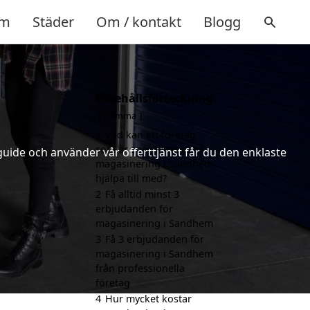
m
Städer
Om / kontakt
Blogg
Innehållsförteckning
gömma
1
Vad kan ett företag
som är specialiserat på
uide och använder vår offerttjänst får du den enklaste
magasinering i Sandhem
hjälpa till med?
2
Få alltid minst 3
erbjudanden för
magasinering i Sandhem
3
Få 3 erbjudanden för
magasinering i Sandhem
från professionella
företag
4
Hur mycket kostar