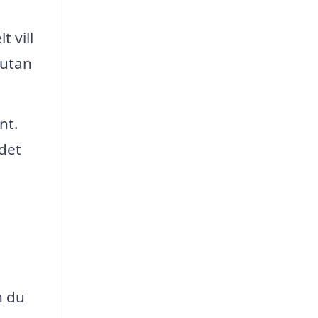
t vill
 utan
nt.
det
n du