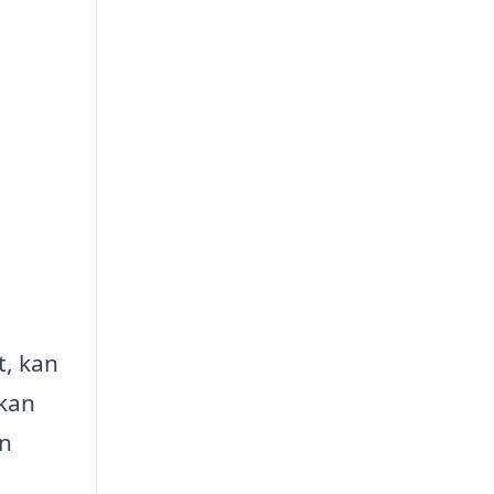
t, kan
 kan
an