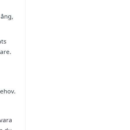
gång,
ats
are.
behov.
 vara