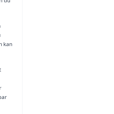
n du
n
u
om kan
t
r
par