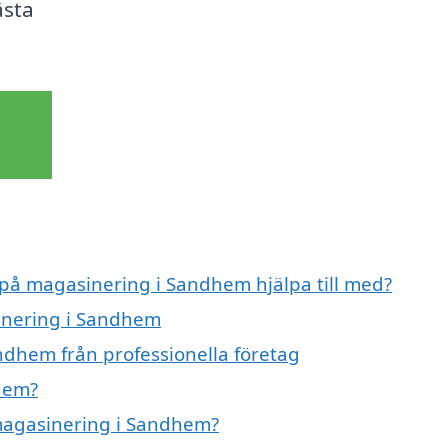
ästa
t på magasinering i Sandhem hjälpa till med?
sinering i Sandhem
ndhem från professionella företag
hem?
 magasinering i Sandhem?