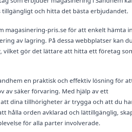
retag som erbjuder magasinering i Sandhem ka
 tillgängligt och hitta det bästa erbjudandet.
m magasinering-pris.se för att enkelt hämta i
ntering av lagring. På dessa webbplatser kan d
 vilket gör det lättare att hitta ett företag s
ndhem en praktisk och effektiv lösning för at
av säker förvaring. Med hjälp av ett
att dina tillhörigheter är trygga och att du ha
tt hålla orden avklarad och lättillgänglig, ska
evelse för alla parter involverade.