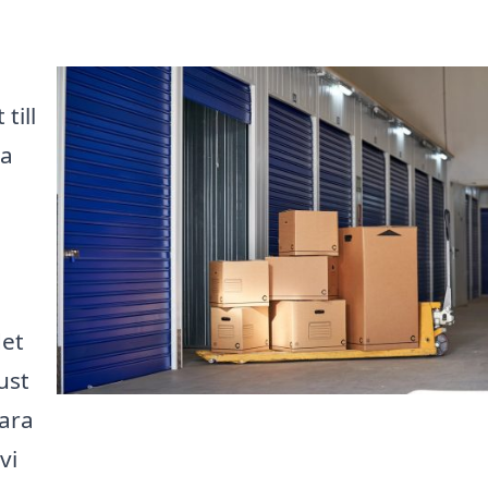
till
ka
det
ust
ara
vi