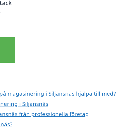
täck
r
på magasinering i Siljansnäs hjälpa till med?
nering i Siljansnäs
ansnäs från professionella företag
snäs?