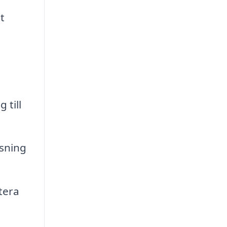
t
 till
ösning
tera