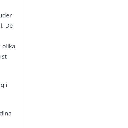
juder
l. De
 olika
ust
g i
 dina