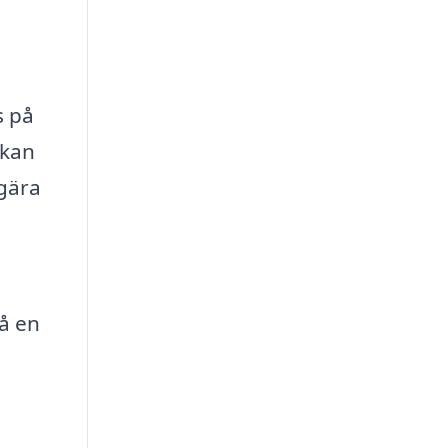
t
s på
 kan
egära
m
så en