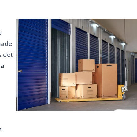
u
nade
s det
ka
et