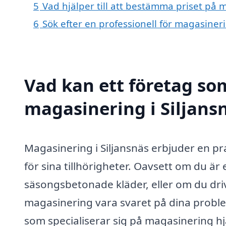
5
Vad hjälper till att bestämma priset på 
6
Sök efter en professionell för magasiner
Vad kan ett företag som
magasinering i Siljansn
Magasinering i Siljansnäs erbjuder en p
för sina tillhörigheter. Oavsett om du ä
säsongsbetonade kläder, eller om du driv
magasinering vara svaret på dina proble
som specialiserar sig på magasinering hj