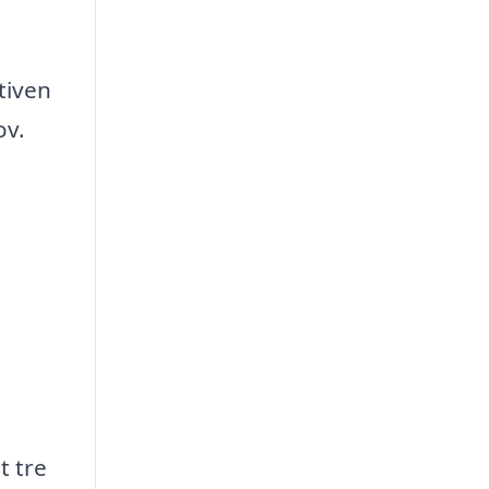
tiven
ov.
t tre