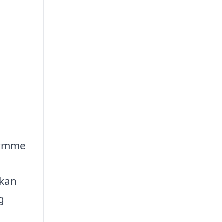
trymme
 kan
g