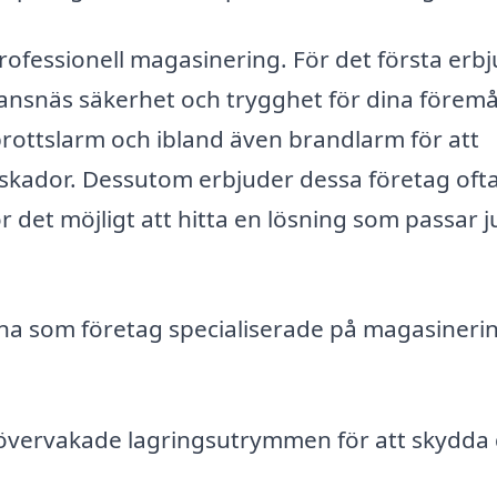
rofessionell magasinering. För det första erb
jansnäs säkerhet och trygghet för dina föremå
brottslarm och ibland även brandlarm för att
 skador. Dessutom erbjuder dessa företag ofta
 det möjligt att hitta en lösning som passar j
rna som företag specialiserade på magasinerin
h övervakade lagringsutrymmen för att skydda