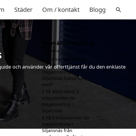
m
Städer
Om / kontakt
Blogg
Innehållsförteckning
s
gömma
1
Vad kan ett företag
som är specialiserat på
uide och använder vår offerttjänst får du den enklaste
magasinering i
Siljansnäs hjälpa till
med?
2
Få alltid minst 3
erbjudanden för
magasinering i
Siljansnäs
3
Få 3 erbjudanden för
magasinering i
Siljansnäs från