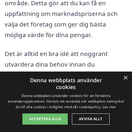
område. Detta gör att du kan få en
uppfattning om marknadspriserna och
välja det företag som ger dig bästa
möjliga värde för dina pengar.
Det är alltid en bra idé att noggrant
utvärdera dina behov innan du
bestämmer dig för en lösning. Tänk på
×
Denna webbplats använder
hur mycket utrymme du verkligen
cookies
behöver, vilka säkerhetsåtgärder som är
Denna webbplats använder cookies för att förbättra
användarupplevelsen. Genom att använda vår webbplats samtycker
viktiga för dig, och vilken budget du har.
du till alla cookies i enlighet med vår cookiepolicy.
Läs mer
Genom att ha tydliga mål kan du enklare
ACCEPTERA ALLA
AVVISA ALLT
navigera bland de alternativ som finns för