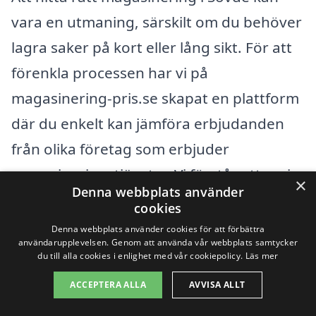
vara en utmaning, särskilt om du behöver
lagra saker på kort eller lång sikt. För att
förenkla processen har vi på
magasinering-pris.se skapat en plattform
där du enkelt kan jämföra erbjudanden
från olika företag som erbjuder
magasineringstjänster. Vi förstår att varje
×
Denna webbplats använder
situation är unik, och därför är det viktigt
cookies
att du får hjälp av professionella som kan
Denna webbplats använder cookies för att förbättra
användarupplevelsen. Genom att använda vår webbplats samtycker
möta dina specifika behov.
du till alla cookies i enlighet med vår cookiepolicy.
Läs mer
ACCEPTERA ALLA
AVVISA ALLT
Om du letar efter magasinering i Sövde