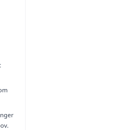
t
 om
onger
hov.