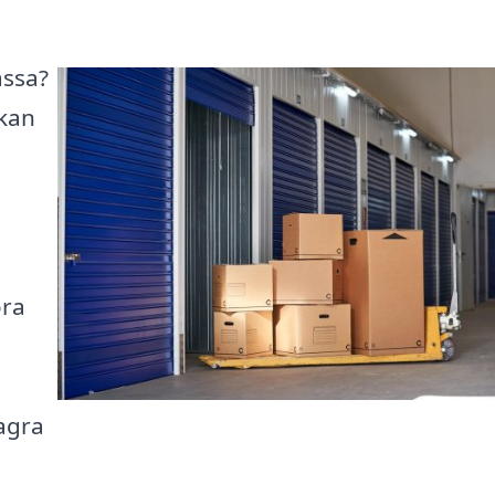
åssa?
 kan
a
öra
agra