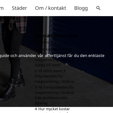
m
Städer
Om / kontakt
Blogg
Innehållsförteckning
gömma
1
Vad kan ett företag
som är specialiserat på
uide och använder vår offerttjänst får du den enklaste
magasinering i Stråssa
hjälpa till med?
2
Få alltid minst 3
erbjudanden för
magasinering i Stråssa
3
Få 3 erbjudanden för
magasinering i Stråssa
från professionella
företag
4
Hur mycket kostar