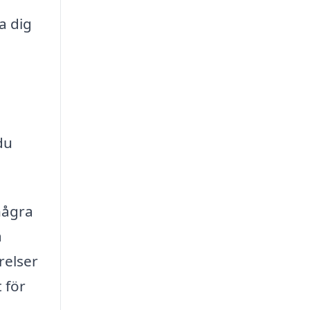
a dig
du
några
å
relser
 för