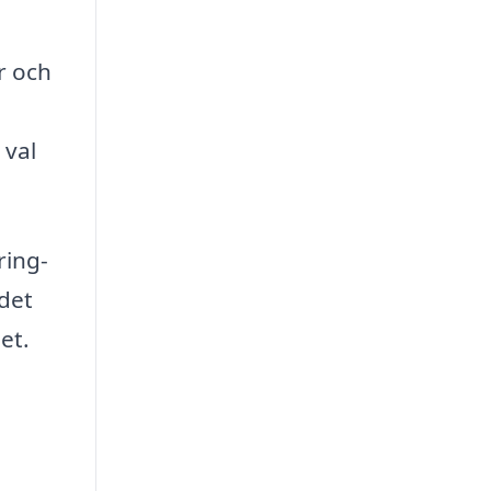
r och
 val
ring-
 det
et.