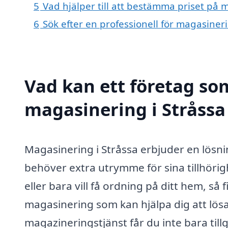
5
Vad hjälper till att bestämma priset på 
6
Sök efter en professionell för magasiner
Vad kan ett företag som
magasinering i Stråssa 
Magasinering i Stråssa erbjuder en lösn
behöver extra utrymme för sina tillhörigh
eller bara vill få ordning på ditt hem, så
magasinering som kan hjälpa dig att lös
magazineringstjänst får du inte bara tillgå