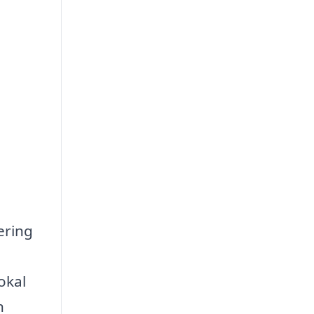
ering
okal
n