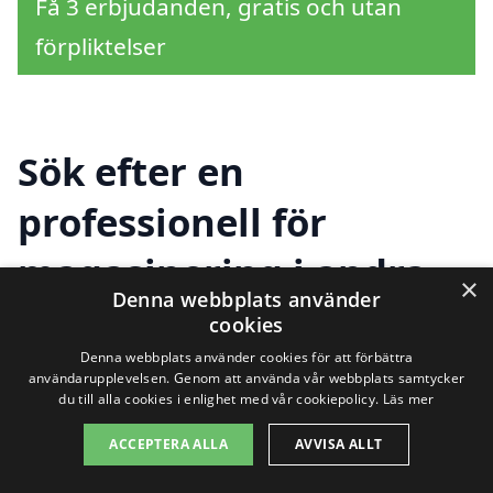
Få 3 erbjudanden, gratis och utan
förpliktelser
Sök efter en
professionell för
magasinering i andra
×
Denna webbplats använder
städer nära Sunne
cookies
Denna webbplats använder cookies för att förbättra
användarupplevelsen. Genom att använda vår webbplats samtycker
du till alla cookies i enlighet med vår cookiepolicy.
Läs mer
Att hitta rätt magasinering i Sunne kan
vara en utmaning, men det finns många
ACCEPTERA ALLA
AVVISA ALLT
alternativ i närliggande städer som kan