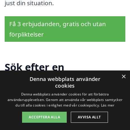
just din situation.
Få 3 erbjudanden, gratis och utan
förpliktelser
Sök efter en
×
professionell för
Denna webbplats använder
cookies
magasinering i andra
Denna webbplats använder cookies för att förbättra
användarupplevelsen. Genom att använda vår webbplats samtycker
städer nära
du till alla cookies i enlighet med vår cookiepolicy.
Läs mer
Trångsviken
ACCEPTERA ALLA
AVVISA ALLT