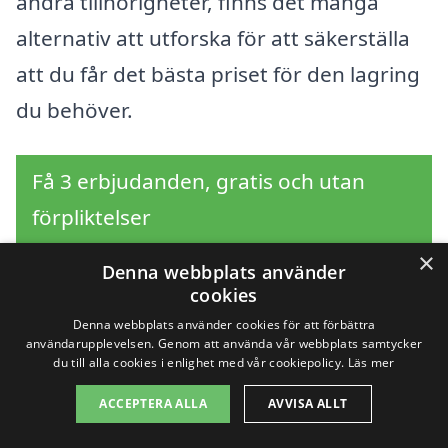
andra tillhörigheter, finns det många
alternativ att utforska för att säkerställa
att du får det bästa priset för den lagring
du behöver.
Få 3 erbjudanden, gratis och utan
förpliktelser
×
Denna webbplats använder
cookies
Sök efter en
Denna webbplats använder cookies för att förbättra
användarupplevelsen. Genom att använda vår webbplats samtycker
professionell för
du till alla cookies i enlighet med vår cookiepolicy.
Läs mer
ACCEPTERA ALLA
AVVISA ALLT
magasinering i andra