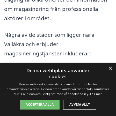
om magasinering från professionella
aktörer i området.
Några av de städer som ligger nära
Vallåkra och erbjuder
magasineringstjänster inkluderar:
×
Helsingborg
Denna webbplats använder
cookies
Råå
Denna webbplats använder cookies för att förbättra
användarupplevelsen. Genom att använda vår webbplats samtycker
du till alla cookies i enlighet med vår cookiepolicy.
Läs mer
Ödåkra
ACCEPTERA ALLA
AVVISA ALLT
Kä55