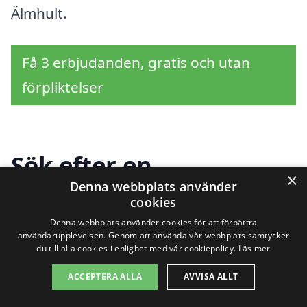
Älmhult.
Få 3 erbjudanden, gratis och utan
förpliktelser
Sök efter en
×
Denna webbplats använder
professionell för
cookies
magasinering i andra
Denna webbplats använder cookies för att förbättra
användarupplevelsen. Genom att använda vår webbplats samtycker
du till alla cookies i enlighet med vår cookiepolicy.
Läs mer
städer nära Älmhult
ACCEPTERA ALLA
AVVISA ALLT