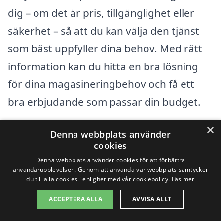
dig – om det är pris, tillgänglighet eller
säkerhet – så att du kan välja den tjänst
som bäst uppfyller dina behov. Med rätt
information kan du hitta en bra lösning
för dina magasineringbehov och få ett
bra erbjudande som passar din budget.
×
Denna webbplats använder
Få 3 erbjudanden, gratis och utan
cookies
förpliktelser
Denna webbplats använder cookies för att förbättra
användarupplevelsen. Genom att använda vår webbplats samtycker
du till alla cookies i enlighet med vår cookiepolicy.
Läs mer
ACCEPTERA ALLA
AVVISA ALLT
Sök efter en