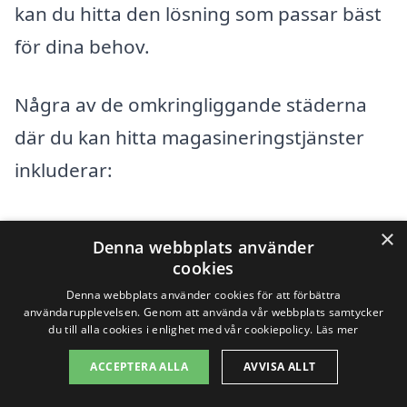
kan du hitta den lösning som passar bäst
för dina behov.
Några av de omkringliggande städerna
där du kan hitta magasineringstjänster
inkluderar:
Boden
×
Denna webbplats använder
cookies
Luleå
Denna webbplats använder cookies för att förbättra
användarupplevelsen. Genom att använda vår webbplats samtycker
Skellefteå
du till alla cookies i enlighet med vår cookiepolicy.
Läs mer
Sundsvall
ACCEPTERA ALLA
AVVISA ALLT