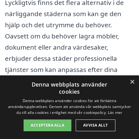
Lyckligtvis finns det flera alternativ i de
närliggande städerna som kan ge den
hjälp och det utrymme du behöver.
Oavsett om du behöver lagra möbler,
dokument eller andra värdesaker,
erbjuder dessa städer professionella
tjänster som kan anpassas efter dina
behov.
×
Denna webbplats använder
cookies
När du söker efter magasinering är det
Denna webbplats använder cookies för att förbättra
användarupplevelsen. Genom att använda vår webbplats samtycker
viktigt att överväga följande faktorer:
du till alla cookies i enlighet med vår cookiepolicy.
Läs mer
ACCEPTERA ALLA
AVVISA ALLT
Placering – väljer du ett företag i en