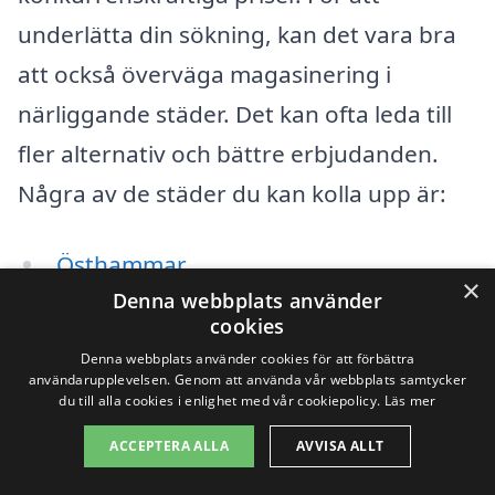
underlätta din sökning, kan det vara bra
att också överväga magasinering i
närliggande städer. Det kan ofta leda till
fler alternativ och bättre erbjudanden.
Några av de städer du kan kolla upp är:
Östhammar
×
Denna webbplats använder
Uppsala
cookies
Denna webbplats använder cookies för att förbättra
Skutskär
användarupplevelsen. Genom att använda vår webbplats samtycker
du till alla cookies i enlighet med vår cookiepolicy.
Läs mer
Tierp
ACCEPTERA ALLA
AVVISA ALLT
Tobo