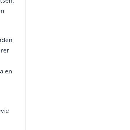
tsen,
an
anden
örer
ra en
evie