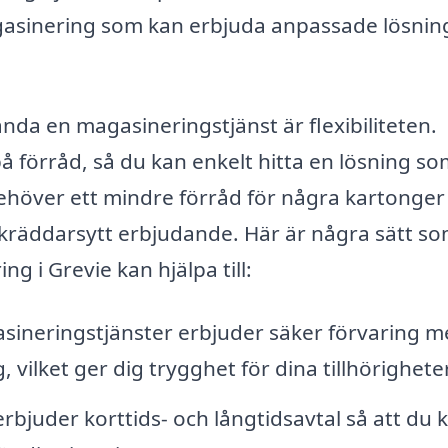
gasinering som kan erbjuda anpassade lösnin
nda en magasineringstjänst är flexibiliteten.
å förråd, så du kan enkelt hitta en lösning s
ehöver ett mindre förråd för några kartonger 
 skräddarsytt erbjudande. Här är några sätt so
g i Grevie kan hjälpa till:
sineringstjänster erbjuder säker förvaring 
 vilket ger dig trygghet för dina tillhörigheter
bjuder korttids- och långtidsavtal så att du 