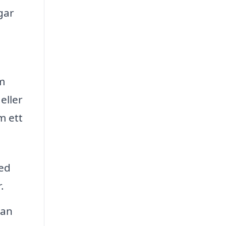
gar
om
eller
m ett
med
.
kan