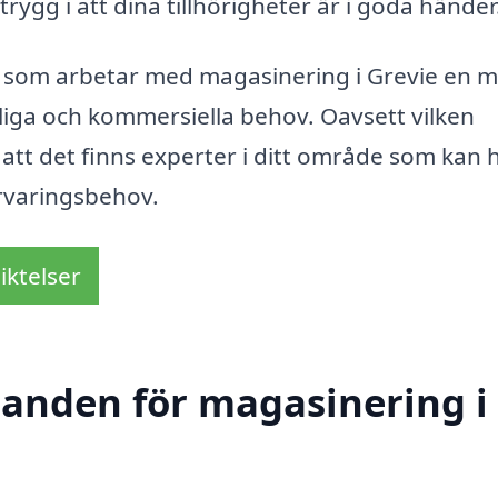
rygg i att dina tillhörigheter är i goda händer
g som arbetar med magasinering i Grevie en 
liga och kommersiella behov. Oavsett vilken
å att det finns experter i ditt område som kan 
örvaringsbehov.
iktelser
udanden för magasinering i