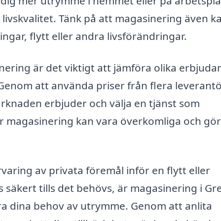
er dig mer utrymme i hemmet eller på arbetspla
 livskvalitet. Tänk på att magasinering även k
ar, flytt eller andra livsförändringar.
ering är det viktigt att jämföra olika erbjud
. Genom att använda priser från flera leverant
arknaden erbjuder och välja en tjänst som
ör magasinering kan vara överkomliga och gö
ring av privata föremål inför en flytt eller
 säkert tills det behövs, är magasinering i Gr
era dina behov av utrymme. Genom att anlita