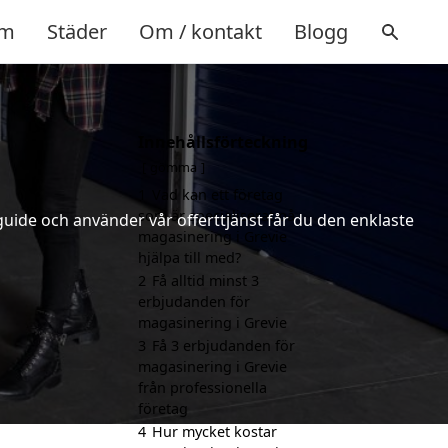
m
Städer
Om / kontakt
Blogg
Innehållsförteckning
gömma
1
Vad kan ett företag
som är specialiserat på
uide och använder vår offerttjänst får du den enklaste
magasinering i Grevie
hjälpa till med?
2
Få alltid minst 3
erbjudanden för
magasinering i Grevie
3
Få 3 erbjudanden för
magasinering i Grevie
från professionella
företag
4
Hur mycket kostar