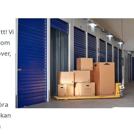
t! Vi
 som
ver,
öra
 kan
a