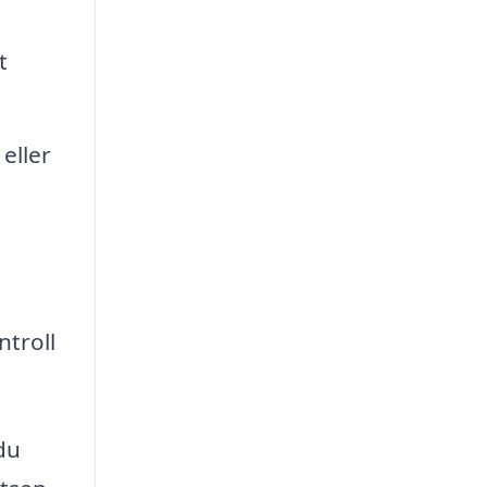
t
eller
ntroll
du