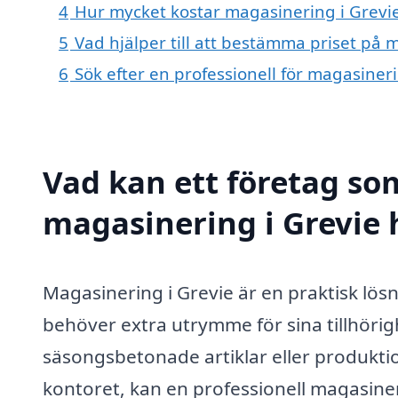
4
Hur mycket kostar magasinering i Grevi
5
Vad hjälper till att bestämma priset på 
6
Sök efter en professionell för magasiner
Vad kan ett företag som
magasinering i Grevie h
Magasinering i Grevie är en praktisk lö
behöver extra utrymme för sina tillhöri
säsongsbetonade artiklar eller produkti
kontoret, kan en professionell magasiner