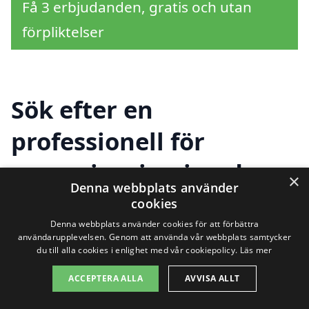
Få 3 erbjudanden, gratis och utan
förpliktelser
Sök efter en
professionell för
magasinering i andra
×
Denna webbplats använder
städer nära Hammerdal
cookies
Denna webbplats använder cookies för att förbättra
användarupplevelsen. Genom att använda vår webbplats samtycker
du till alla cookies i enlighet med vår cookiepolicy.
Läs mer
Att hitta rätt magasinering i Hammerdal
ACCEPTERA ALLA
AVVISA ALLT
och dess omgivningar kan vara en
utmaning, men det behöver inte vara