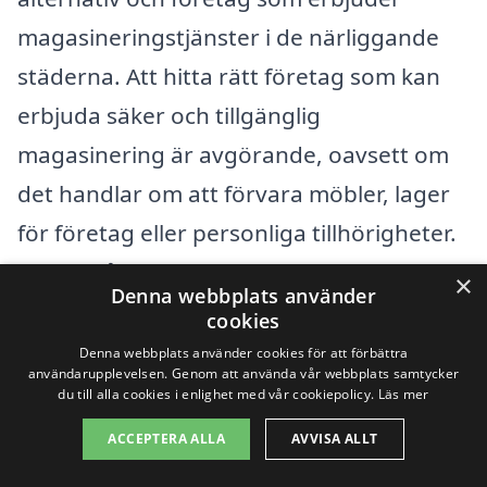
magasineringstjänster i de närliggande
städerna. Att hitta rätt företag som kan
erbjuda säker och tillgänglig
magasinering är avgörande, oavsett om
det handlar om att förvara möbler, lager
för företag eller personliga tillhörigheter.
Här är några omkringliggande städer där
×
Denna webbplats använder
du kan hitta konkurrenskraftiga
cookies
alternativ:
Denna webbplats använder cookies för att förbättra
användarupplevelsen. Genom att använda vår webbplats samtycker
du till alla cookies i enlighet med vår cookiepolicy.
Läs mer
Vellinge
ACCEPTERA ALLA
AVVISA ALLT
Svedala