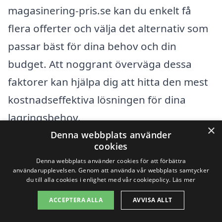
magasinering-pris.se kan du enkelt få
flera offerter och välja det alternativ som
passar bäst för dina behov och din
budget. Att noggrant överväga dessa
faktorer kan hjälpa dig att hitta den mest
kostnadseffektiva lösningen för dina
lagringsbehov.
×
Denna webbplats använder
cookies
Få 3 erbjudanden, gratis och utan
Denna webbplats använder cookies för att förbättra
förpliktelser
användarupplevelsen. Genom att använda vår webbplats samtycker
du till alla cookies i enlighet med vår cookiepolicy.
Läs mer
ACCEPTERA ALLA
AVVISA ALLT