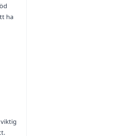
töd
tt ha
viktig
t.