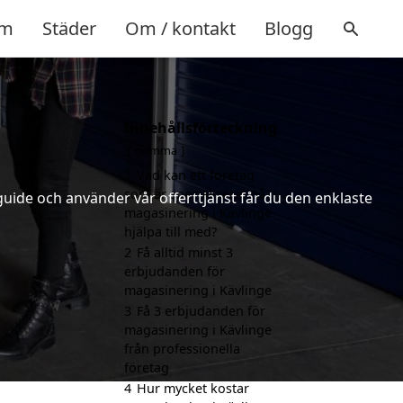
m
Städer
Om / kontakt
Blogg
Innehållsförteckning
gömma
1
Vad kan ett företag
som är specialiserat på
uide och använder vår offerttjänst får du den enklaste
magasinering i Kävlinge
hjälpa till med?
2
Få alltid minst 3
erbjudanden för
magasinering i Kävlinge
3
Få 3 erbjudanden för
magasinering i Kävlinge
från professionella
företag
4
Hur mycket kostar