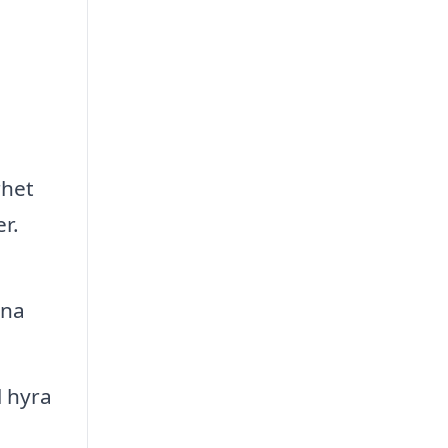
rhet
r.
ina
l hyra