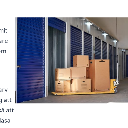
mit
are
som
arv
g att
så att
läsa