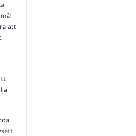
ka
emål
ra att
t.
att
lja
ända
vsett