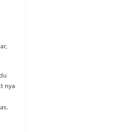
ar,
 du
tt nya
as.