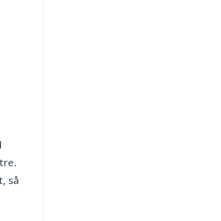
d
tre.
, så