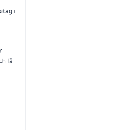
etag i
r
ch få