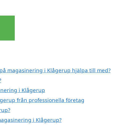
 på magasinering i Klågerup hjälpa till med?
?
inering i Klågerup
gerup från professionella företag
rup?
magasinering i Klågerup?