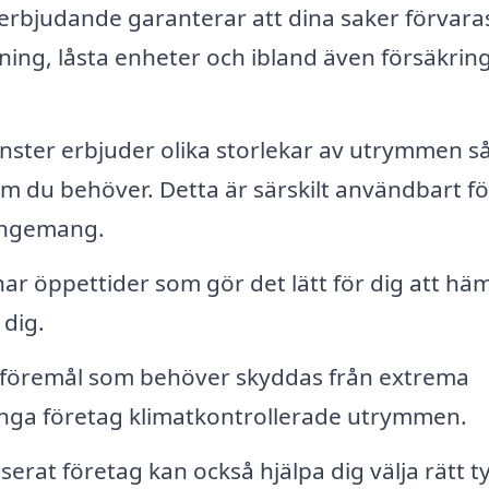
serbjudande garanterar att dina saker förvaras
ning, låsta enheter och ibland även försäkrin
ter erbjuder olika storlekar av utrymmen så
om du behöver. Detta är särskilt användbart fö
rangemang.
ar öppettider som gör det lätt för dig att hä
 dig.
föremål som behöver skyddas från extrema
ånga företag klimatkontrollerade utrymmen.
iserat företag kan också hjälpa dig välja rätt t