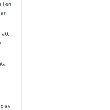
 i en
gar
 att
r
mta
yp av