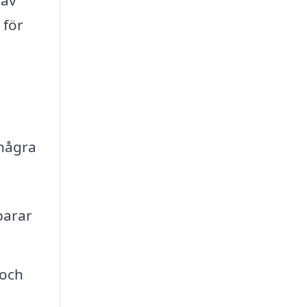
 av
 för
 några
parar
 och