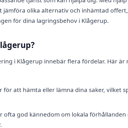
n passande tjänst som kan hjälpa dig. Med hjälp
t jämföra olika alternativ och inhämtad offert,
ingen för dina lagringsbehov i Klågerup.
Klågerup?
ering i Klågerup innebär flera fördelar. Här är
 för att hämta eller lämna dina saker, vilket s
r ofta god kännedom om lokala förhållanden
.