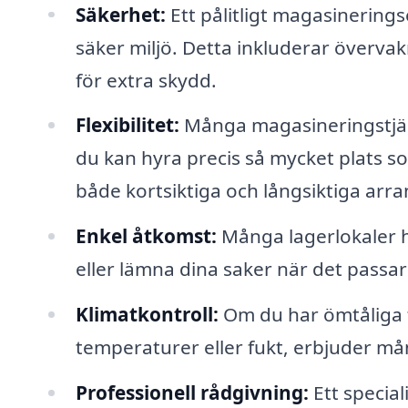
Säkerhet:
Ett pålitligt magasinering
säker miljö. Detta inkluderar övervak
för extra skydd.
Flexibilitet:
Många magasineringstjäns
du kan hyra precis så mycket plats s
både kortsiktiga och långsiktiga ar
Enkel åtkomst:
Många lagerlokaler h
eller lämna dina saker när det passar
Klimatkontroll:
Om du har ömtåliga 
temperaturer eller fukt, erbjuder m
Professionell rådgivning:
Ett special