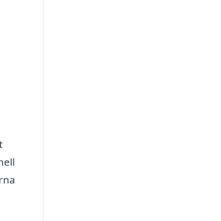
t
nell
erna