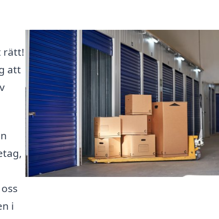
rätt!
g att
av
an
etag,
 oss
n i