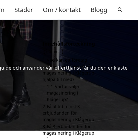
m
Städer
Om / kontakt
Blogg
Innehållsförteckning
gömma
1
Vad kan ett företag
som är specialiserat på
uide och använder vår offerttjänst får du den enklaste
magasinering i Klågerup
hjälpa till med?
1.1
Varför välja
magasinering i
Klågerup?
2
Få alltid minst 3
erbjudanden för
magasinering i Klågerup
3
Få 3 erbjudanden för
magasinering i Klågerup